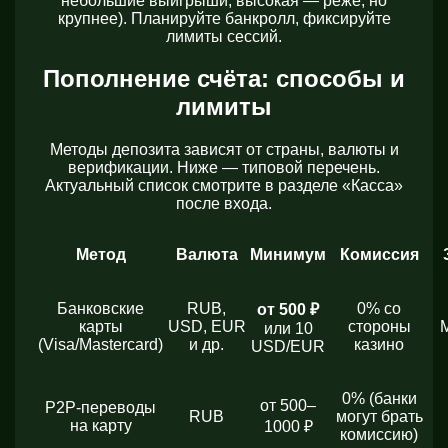
небольшие выигрыши; высокая — реже, но
крупнее). Планируйте банкролл, фиксируйте
лимиты сессий.
Пополнение счёта: способы и
лимиты
Методы депозита зависят от страны, валюты и
верификации. Ниже — типовой перечень.
Актуальный список смотрите в разделе «Касса»
после входа.
Метод
Валюта
Минимум
Комиссия
Банковские
RUB,
0% со
от 500 ₽
карты
USD, EUR
стороны
или 10
(Visa/Mastercard)
и др.
казино
USD/EUR
0% (банки
от 500–
P2P-переводы
RUB
могут брать
на карту
1000 ₽
комиссию)