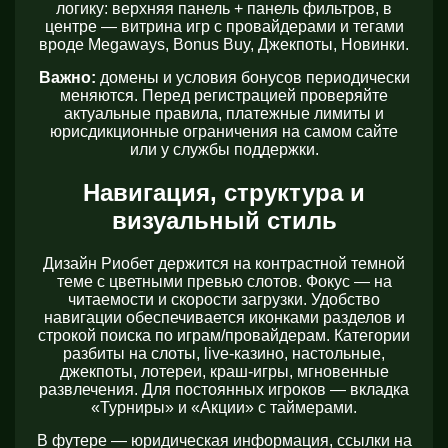
логику: верхняя панель + панель фильтров, в
центре — витрина игр с провайдерами и тегами
вроде Megaways, Bonus Buy, Джекпоты, Новинки.
Важно:
домены и условия бонусов периодически
меняются. Перед регистрацией проверяйте
актуальные правила, платежные лимиты и
юрисдикционные ограничения на самом сайте
или у службы поддержки.
Навигация, структура и
визуальный стиль
Дизайн Риобет держится на контрастной темной
теме с цветными превью слотов. Фокус — на
читаемости и скорости загрузки. Удобство
навигации обеспечивается иконками разделов и
строкой поиска по играм/провайдерам. Категории
разбиты на слоты, live-казино, настольные,
джекпоты, лотереи, краш-игры, мгновенные
развлечения. Для постоянных игроков — вкладка
«Турниры» и «Акции» с таймерами.
В футере — юридическая информация, ссылки на