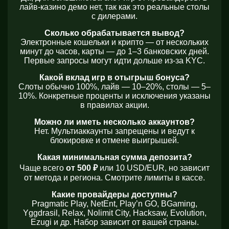
лайв-казино демо нет, так как это реальные столы
с дилерами.
Сколько обрабатывается вывод?
Электронные кошельки и крипто — от нескольких
минут до часов, карты — до 1–3 банковских дней.
Первые запросы могут идти дольше из-за KYC.
Какой вклад игр в отыгрыш бонуса?
Слоты обычно 100%, лайв — 10–20%, столы — 5–
10%. Конкретные проценты и исключения указаны
в правилах акции.
Можно ли иметь несколько аккаунтов?
Нет. Мультиаккаунты запрещены и ведут к
блокировке и отмене выигрышей.
Какая минимальная сумма депозита?
Чаще всего
от 500 ₽
или 10 USD/EUR, но зависит
от метода и региона. Смотрите лимиты в кассе.
Какие провайдеры доступны?
Pragmatic Play, NetEnt, Play’n GO, BGaming,
Yggdrasil, Relax, Nolimit City, Hacksaw, Evolution,
Ezugi и др. Набор зависит от вашей страны.