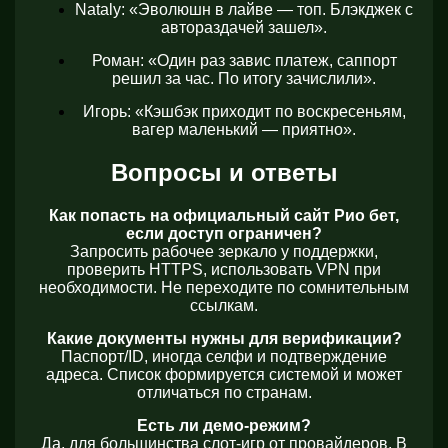
Nataly: «Эволюшн в лайве — топ. Блэкджек с
автораздачей зашел».
Роман: «Один раз завис платеж, саппорт
решил за час. По итогу зачислили».
Игорь: «Кэшбэк приходит по воскресеньям,
вагер маленький — приятно».
Вопросы и ответы
Как попасть на официальный сайт Рио бет,
если доступ ограничен?
Запросить рабочее зеркало у поддержки,
проверить HTTPS, использовать VPN при
необходимости. Не переходите по сомнительным
ссылкам.
Какие документы нужны для верификации?
Паспорт/ID, иногда селфи и подтверждение
адреса. Список формируется системой и может
отличаться по странам.
Есть ли демо-режим?
Да, для большинства слот-игр от провайдеров. В