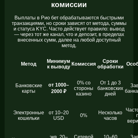
комиссии
Выплаты в Рио бет обрабатываются быстрыми
транзакциями, но сроки зависят от метода, суммы
и статуса KYC. Часто действует правило: вывод
— через тот же канал, что и депозит, в пределах
внесенных сумм, далее на любой доступный
метод.
Минимум
Сроки
Метод
Комиссия
Осо
к выводу
обработки
0% со
От 1 до 3
от 1000–
Банковские
Зав
стороны
банковских
карты
банка
2000 ₽
казино
дней
Част
Электронные
от 10–20
Несколько
0%
кошельки
USD
часов
вер
экв. 20–
Сетевой
10–60
Зав