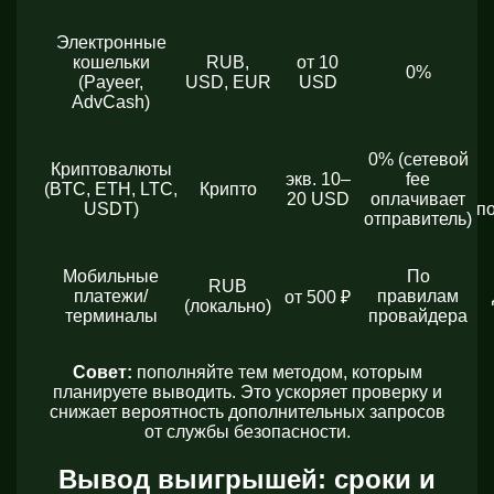
Электронные
кошельки
RUB,
от 10
0%
(Payeer,
USD, EUR
USD
AdvCash)
0% (сетевой
Криптовалюты
экв. 10–
fee
(BTC, ETH, LTC,
Крипто
20 USD
оплачивает
USDT)
п
отправитель)
Мобильные
По
RUB
платежи/
правилам
от 500 ₽
(локально)
терминалы
провайдера
Совет:
пополняйте тем методом, которым
планируете выводить. Это ускоряет проверку и
снижает вероятность дополнительных запросов
от службы безопасности.
Вывод выигрышей: сроки и