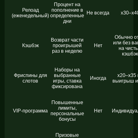
Процент на
Релоад
пополнение в
Не всегда
x30–x4
(еженедельный)
определенные
дни
Обычно от
Возврат части
или без ва
Кэшбэк
проигрышей
Нет
на чист
раз в неделю
кэшбэк
Наборы на
Фриспины для
выбранные
x20–x35 
Иногда
слотов
игры, ставка
выигрыш и
фиксирована
Повышенные
лимиты,
VIP-программа
Нет
Индивидуа
персональные
бонусы
Призовые